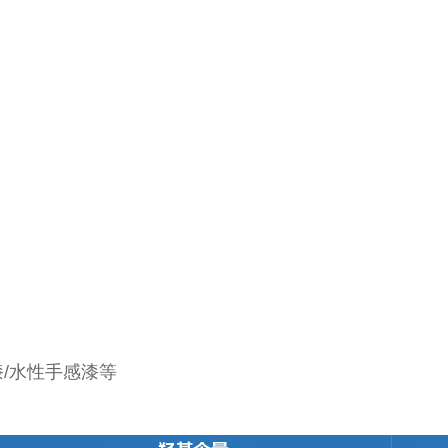
漆/水性手感漆等