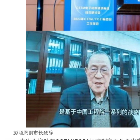
彭聪恩副市长致辞 王海